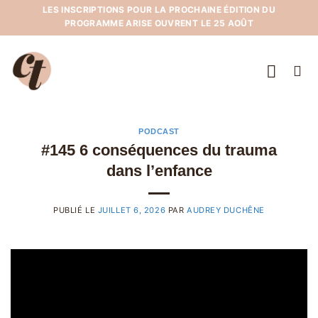
Passer
LES INSCRIPTIONS POUR LA PROCHAINE ÉDITION DU
PROGRAMME ARISE OUVRENT LE 25 AOÛT
au
contenu
PODCAST
#145 6 conséquences du trauma
dans l’enfance
PUBLIÉ LE
JUILLET 6, 2026
PAR
AUDREY DUCHÊNE