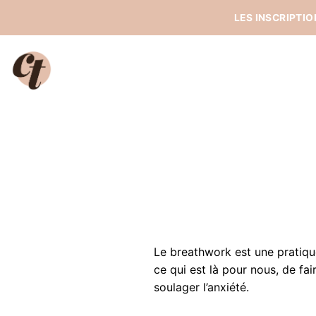
Passer
LES INSCRIPTI
au
contenu
Le breathwork est une pratique
ce qui est là pour nous, de fai
soulager l’anxiété.