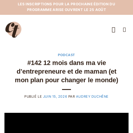
Passer
LES INSCRIPTIONS POUR LA PROCHAINE ÉDITION DU
PROGRAMME ARISE OUVRENT LE 25 AOÛT
au
contenu
PODCAST
#142 12 mois dans ma vie
d’entrepreneure et de maman (et
mon plan pour changer le monde)
PUBLIÉ LE
JUIN 15, 2026
PAR
AUDREY DUCHÊNE