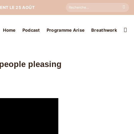
Search
ENT LE 25 AOÛT
for:
Home
Podcast
Programme Arise
Breathwork
 people pleasing