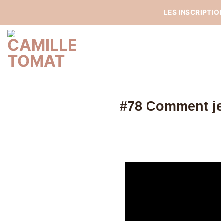
Passer
LES INSCRIPTI
au
contenu
#78 Comment je 