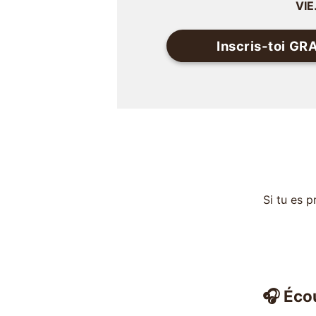
VIE
Inscris-toi G
Si tu es p
🎧 Écou