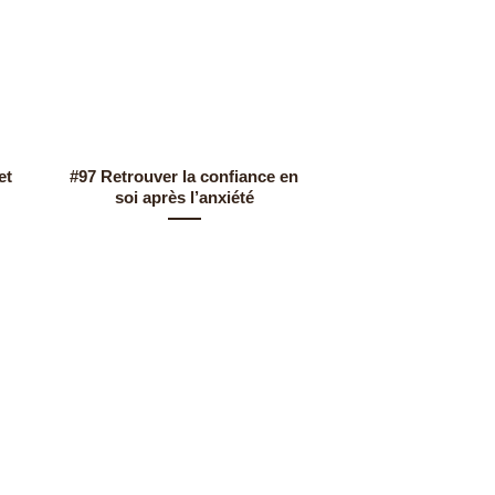
et
#97 Retrouver la confiance en
#98 Stopper l’aut
soi après l’anxiété
reconnecter à t
profon