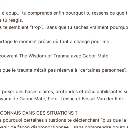
t à coup… tu comprends enfin pourquoi tu ressens ce que t
 tu réagis.
s te semblent “trop”… sans que tu saches vraiment pourquo
partage le moment précis où tout a changé pour moi.
découvrant The Wisdom of Trauma avec Gabor Maté.
 que le trauma n’était pas réservé à “certaines personnes”
 poser des bases claires, profondes et déculpabilisantes su
avaux de Gabor Maté, Peter Levine et Bessel Van der Kolk.
ECONNAIS DANS CES SITUATIONS ?
pourquoi certaines situations te déclenchent “plus que la 
réagir de façon disproportionnée… sans comprendre pourqu