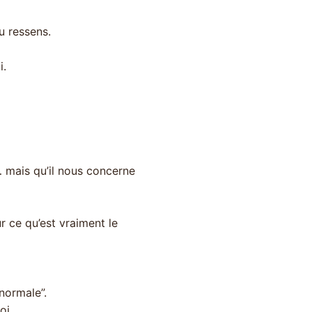
u ressens.
i.
… mais qu’il nous concerne
r ce qu’est vraiment le
normale”.
oi.