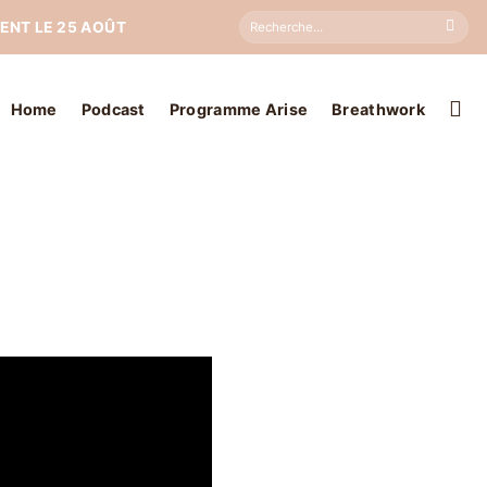
Search
ENT LE 25 AOÛT
for:
Home
Podcast
Programme Arise
Breathwork