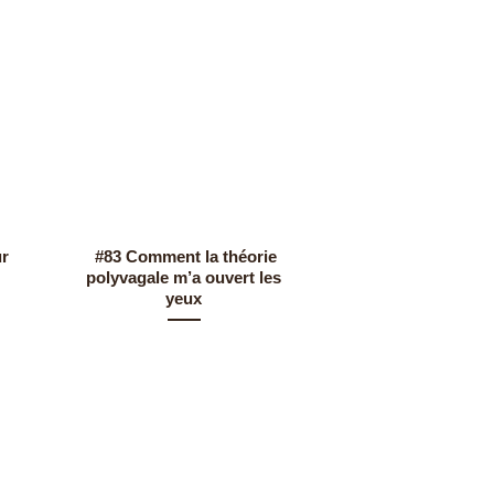
ur
#83 Comment la théorie
#88 Travailler ave
polyvagale m’a ouvert les
intérieur pour 
yeux
blessures d