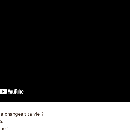
a changeait ta vie ?
e.
uel”.